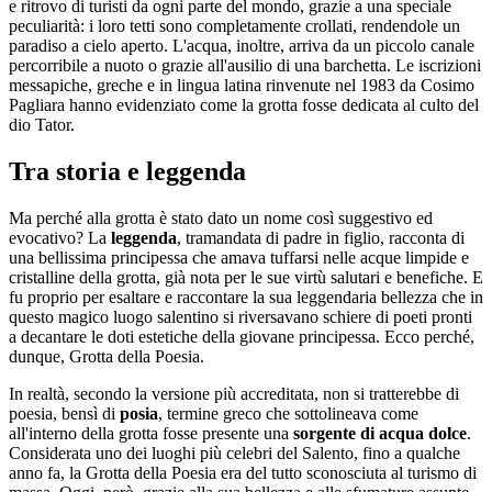
e ritrovo di turisti da ogni parte del mondo, grazie a una speciale
peculiarità: i loro tetti sono completamente crollati, rendendole un
paradiso a cielo aperto. L'acqua, inoltre, arriva da un piccolo canale
percorribile a nuoto o grazie all'ausilio di una barchetta. Le iscrizioni
messapiche, greche e in lingua latina rinvenute nel 1983 da Cosimo
Pagliara hanno evidenziato come la grotta fosse dedicata al culto del
dio Tator.
Tra storia e leggenda
Ma perché alla grotta è stato dato un nome così suggestivo ed
evocativo? La
leggenda
, tramandata di padre in figlio, racconta di
una bellissima principessa che amava tuffarsi nelle acque limpide e
cristalline della grotta, già nota per le sue virtù salutari e benefiche. E
fu proprio per esaltare e raccontare la sua leggendaria bellezza che in
questo magico luogo salentino si riversavano schiere di poeti pronti
a decantare le doti estetiche della giovane principessa. Ecco perché,
dunque, Grotta della Poesia.
In realtà, secondo la versione più accreditata, non si tratterebbe di
poesia, bensì di
posia
, termine greco che sottolineava come
all'interno della grotta fosse presente una
sorgente di acqua dolce
.
Considerata uno dei luoghi più celebri del Salento, fino a qualche
anno fa, la Grotta della Poesia era del tutto sconosciuta al turismo di