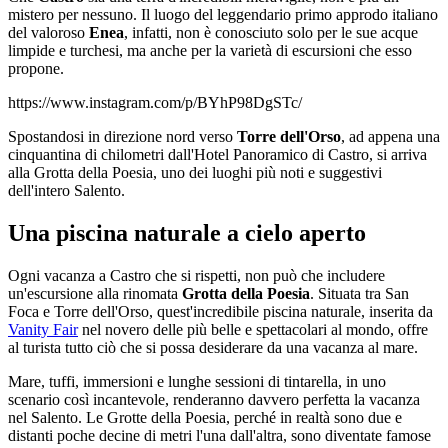
mistero per nessuno. Il luogo del leggendario primo approdo italiano
del valoroso
Enea
, infatti, non è conosciuto solo per le sue acque
limpide e turchesi, ma anche per la varietà di escursioni che esso
propone.
https://www.instagram.com/p/BYhP98DgSTc/
Spostandosi in direzione nord verso
Torre dell'Orso
, ad appena una
cinquantina di chilometri dall'Hotel Panoramico di Castro, si arriva
alla Grotta della Poesia, uno dei luoghi più noti e suggestivi
dell'intero Salento.
Una piscina naturale a cielo aperto
Ogni vacanza a Castro che si rispetti, non può che includere
un'escursione alla rinomata
Grotta della Poesia
. Situata tra San
Foca e Torre dell'Orso, quest'incredibile piscina naturale, inserita da
Vanity Fair
nel novero delle più belle e spettacolari al mondo, offre
al turista tutto ciò che si possa desiderare da una vacanza al mare.
Mare, tuffi, immersioni e lunghe sessioni di tintarella, in uno
scenario così incantevole, renderanno davvero perfetta la vacanza
nel Salento. Le Grotte della Poesia, perché in realtà sono due e
distanti poche decine di metri l'una dall'altra, sono diventate famose