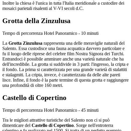
Inoltre la chiesa è l'unica in tutta l'Italia meridionale a custodire dei
mosaici parietali risalenti al V-VI secoli d.C.
Grotta della Zinzulusa
Tempo di percorrenza Hotel Panoramico - 10 minuti
La
Grotta Zinzulusa
rappresenta una delle meraviglie naturali del
Salento. Essa custodisce una fauna acquatica davvero particolare e
fu il luogo delle riprese del celebre film Nostra Signora dei Turchi.
Entrandoci è possibile ammirare anche una varietà naturale che ha
dell'incredibile. La grotta si suddivide in 3 parti: l'ingresso, la cripta e
il fondo. La prima si caratterizzata per una grande varietà di stalattiti
e stalagmiti. La cripta, invece, è caratterizzata da delle alte pareti
lisce. Infine, il fondo è la parte termine di questa grotta e raggiungere
una profondità di oltre 160 metri.
Castello di Copertino
Tempo di percorrenza Hotel Panoramico - 45 minuti
Tra le migliori attrattive turistiche del Salento non ci si può
dimenticare del
Castello di Copertino
. Sorge nell'entroterra
salentino e fu realizzato nel 1500. Si tratta di un perfetto esempio