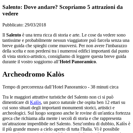
Salento: Dove andare? Scopriamo 5 attrazioni da
vedere
Pubblicato: 29/03/2018
Il
Salento
è una terra ricca di storia e arte. Le cose da vedere sono
tantissime e probabilmente nessun viaggiatore può farcela senza una
breve guida che spieghi come muoversi. Per non avere l'imbarazzo
della scelta e non perdersi tra i numerosi edifici importanti dal punto
di vista storico-artistico, consigliamo di leggere questa breve guida
durante il vostro soggiorno all’
Hotel Panoramico
.
Archeodromo Kalòs
Tempo di percorrenza dall’Hotel Panoramico - 38 minuti circa
Tra le maggiori attrattive turistiche del Salento non ci si può
dimenticare di
Kalòs
, un parco naturale che ospita ben 12 ettari su
cui sono situati degli importanti monumenti storici, artistici e
archeologici. Sul luogo sorgono anche le rovine di un'antica fortezza
greca che richiama alla mente i secoli di storia e che rappresenta
un'attrazione imperdibile nel Salento. Senz'ombra di dubbio, Kalòs è
il più grande museo a cielo aperto di tutta l'Italia. Vi è possibile