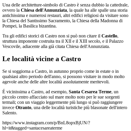
Una delle architetture-simbolo di Castro è senza dubbio la cattedrale,
ovvero la
Chiesa dell'Annunziata
, la quale ha alle spalle una storia
antichissima e numerosi restauri, altri edifici religiosi da visitare sono
la Chiesa del Santissimo Sacramento, la Chiesa della Madonna di
Pompei, la Basilica bizantina.
Tra gli edifici storici di Castro non si può non citare il
Castello
,
struttura imponente costruita tra il XII e il XIII secolo, e il Palazzo
Vescovile, adiacente alla già citata Chiesa dell'Annunziata.
Le località vicine a Castro
Se si soggiorna a Castro, in autunno proprio come in estate o in
qualsiasi altro periodo dell'anno, si possono visitare in modo molto
agevole anche delle altre località assolutamente meritevoli.
É vicinissima a Castro, ad esempio,
Santa Cesarea Terme
, un
piccolo centro affacciato sul mare molto noto per le sue sorgenti
termali; con un viaggio leggermente più lungo si può raggiungere
invece
Otranto
, una delle località turistiche più blasonate dell'intero
Salento.
https://www.instagram.com/p/BnL8opxBjUN/?
hl=it&tagged=santacesareaterme