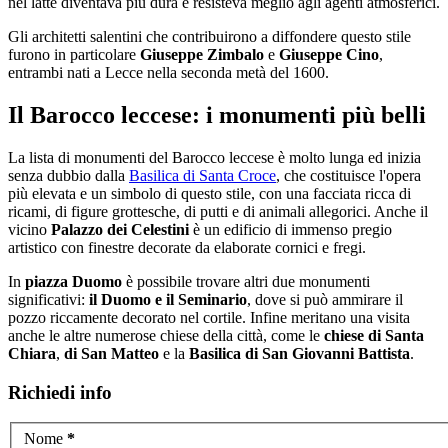
nel latte diventava più dura e resisteva meglio agli agenti atmosferici.
Gli architetti salentini che contribuirono a diffondere questo stile
furono in particolare
Giuseppe Zimbalo
e
Giuseppe Cino
,
entrambi nati a Lecce nella seconda metà del 1600.
Il Barocco leccese: i monumenti più belli
La lista di monumenti del Barocco leccese è molto lunga ed inizia
senza dubbio dalla
Basilica di Santa Croce
, che costituisce l'opera
più elevata e un simbolo di questo stile, con una facciata ricca di
ricami, di figure grottesche, di putti e di animali allegorici. Anche il
vicino
Palazzo dei Celestini
è un edificio di immenso pregio
artistico con finestre decorate da elaborate cornici e fregi.
In
piazza Duomo
è possibile trovare altri due monumenti
significativi:
il Duomo e il Seminario
, dove si può ammirare il
pozzo riccamente decorato nel cortile. Infine meritano una visita
anche le altre numerose chiese della città, come le
chiese di Santa
Chiara
,
di San Matteo
e la
Basilica di San Giovanni Battista
.
Richiedi info
Nome
*