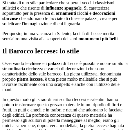
Si tratta di uno stile particolare che supera i vecchi classicismi
stilistici e che risente di
influenze spagnole
. Si caratterizza
soprattutto per la presenza di
ornamenti ricchi e decorazioni
sfarzose
che adornano le facciate di chiese e palazzi, create per
solleticare l'immaginazione di chi li guarda.
Per questo, in una vacanza in Salento, la città di Lecce merita
senz'altro una visita alla scoperta dei suoi
monumenti più belli
.
Il Barocco leccese: lo stile
Osservando le
chiese
e i
palazzi
di Lecce è possibile notare subito la
straordinaria ricchezza e varietà di decorazioni che sono
caratteristiche dello stile barocco. La pietra utilizzata, denominata
proprio
pietra leccese
, è una pietra molto malleabile che si può
lavorare facilmente con uno scalpello e anche con l'utilizzo delle
mani.
In questo modo gli straordinari scultori leccesi e salentini hanno
potuto trasformare questo grezzo materiale in un tripudio di fiori e
frutti, in putti e angeli e in trafori e ricami che adornano le facciate
degli edifici. La profonda conoscenza di questo materiale ha
permesso agli scultori di poterla maneggiare al meglio, erano gli
unici a sapere che, dopo averla modellata, la pietra leccese bagnata