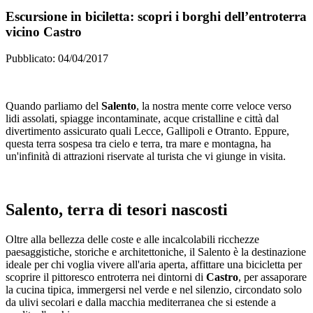
Escursione in biciletta: scopri i borghi dell’entroterra
vicino Castro
Pubblicato: 04/04/2017
Quando parliamo del
Salento
, la nostra mente corre veloce verso
lidi assolati, spiagge incontaminate, acque cristalline e città dal
divertimento assicurato quali Lecce, Gallipoli e Otranto. Eppure,
questa terra sospesa tra cielo e terra, tra mare e montagna, ha
un'infinità di attrazioni riservate al turista che vi giunge in visita.
Salento, terra di tesori nascosti
Oltre alla bellezza delle coste e alle incalcolabili ricchezze
paesaggistiche, storiche e architettoniche, il Salento è la destinazione
ideale per chi voglia vivere all'aria aperta, affittare una bicicletta per
scoprire il pittoresco entroterra nei dintorni di
Castro
, per assaporare
la cucina tipica, immergersi nel verde e nel silenzio, circondato solo
da ulivi secolari e dalla macchia mediterranea che si estende a