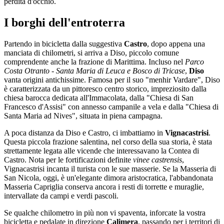
perdita d'occhio.
I borghi dell'entroterra
Partendo in bicicletta dalla suggestiva
Castro
, dopo appena una
manciata di chilometri, si arriva a Diso, piccolo comune
comprendente anche la frazione di Marittima. Incluso nel
Parco
Costa Otranto - Santa Maria di Leuca e Bosco di Tricase
,
Diso
vanta origini antichissime. Famosa per il suo "menhir Vardare", Diso
è caratterizzata da un pittoresco centro storico, impreziosito dalla
chiesa barocca dedicata all'Immacolata, dalla "Chiesa di San
Francesco d'Assisi" con annesso campanile a vela e dalla "Chiesa di
Santa Maria ad Nives", situata in piena campagna.
A poca distanza da Diso e Castro, ci imbattiamo in
Vignacastrisi
.
Questa piccola frazione salentina, nel corso della sua storia, è stata
strettamente legata alle vicende che interessavano la Contea di
Castro. Nota per le fortificazioni definite
vinee castrensis
,
Vignacastrisi incanta il turista con le sue masserie. Se la Masseria di
San Nicola, oggi, è un'elegante dimora aristocratica, l'abbandonata
Masseria Capriglia conserva ancora i resti di torrette e muraglie,
intervallate da campi e verdi pascoli.
Se qualche chilometro in più non vi spaventa, inforcate la vostra
bicicletta e pedalate in direzione
Calimera
, passando per i territori di