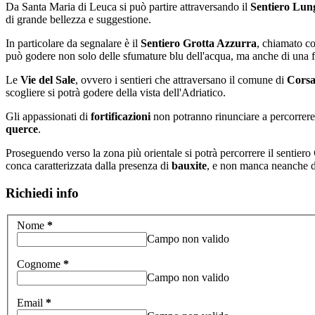
Da Santa Maria di Leuca si può partire attraversando il
Sentiero Lun
di grande bellezza e suggestione.
In particolare da segnalare è il
Sentiero Grotta Azzurra
, chiamato co
può godere non solo delle sfumature blu dell'acqua, ma anche di una fl
Le
Vie del Sale
, ovvero i sentieri che attraversano il comune di
Cors
scogliere si potrà godere della vista dell'Adriatico.
Gli appassionati di
fortificazioni
non potranno rinunciare a percorrere 
querce
.
Proseguendo verso la zona più orientale si potrà percorrere il sentiero
conca caratterizzata dalla presenza di
bauxite
, e non manca neanche di
Richiedi info
Nome
*
Campo non valido
Cognome
*
Campo non valido
Email
*