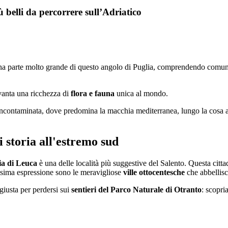
 belli da percorrere sull’Adriatico
a parte molto grande di questo angolo di Puglia, comprendendo comuni
 vanta una ricchezza di
flora e fauna
unica al mondo.
incontaminata, dove predomina la macchia mediterranea, lungo la cosa adri
 storia all'estremo sud
a di Leuca
è una delle località più suggestive del Salento. Questa cittadi
assima espressione sono le meravigliose
ville ottocentesche
che abbellisc
giusta per perdersi sui
sentieri del Parco Naturale di Otranto
: scopri