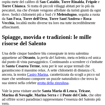
ospita mete del calibro di
San Cataldo
,
Torre Rinalda
,
Frigole
e
Torre Chianca
. Si tratta di piccoli villaggi abitati per lo più da
pescatori, ma che d'estate vengono affollate da turisti giunti da ogni
dove. Sedici chilometri più a Sud c'è
Melendugno
, seguita a ruota
da
San Foca
,
Torre dell'Orso
,
Torre Sant'Andrea
e
Roca
Vecchia
, località molto diverse tra loro ma tutte incredibilmente
affascinanti.
Spiagge, movida e tradizioni: le mille
risorse del Salento
Una delle cinque bandiere blu consegnate in terra salentina
appartiene ad
Otranto
, la
perla del Salento
, meta eclettica ed unica
dal punto di vista paesaggistico. Continuando a scendere ci s'imbatte
in
Santa Cesarea Terme
, nota per le sue acque termali che
garantiscono il massimo relax. A sette chilometri di distanza c'è,
ancora, la nostra
Castro Marina
, caratterizzata da scogli a picco sul
mare che sembrano comporre un puzzle naturalistico che trova la
sua sintesi nella celebre
grotta della zinzulusa
.
Vale la pena visitare anche
Santa Maria di Leuca
,
Tricase
,
Marina di Novaglie
,
Marina Serra
e il
Ponte del Ciolo
, che oltre
ad offrire scorci paradisiaci rappresentano l’essenza del Salento più
vero.